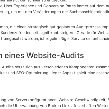
uncto User Experience und Conversion Rates immer auf dem ne
ierung, um mit den Veränderungen der Suchmaschinenrichtli
men, die einen strategisch gut geplanten Auditprozess imple
undenzufriedenheit signifikant steigern. Gerade für Webse
t umgesetzt wurden, ist regelmäßiger Service ein entsche
 eines Website-Audits
-Audits setzt sich aus verschiedenen Komponenten zusamm
hkeit und SEO-Optimierung. Jeder Aspekt spielt eine essenz
ng von Serverkonfigurationen, Website-Geschwindigkeit, Si
ch die Überwachung von Broken Links, fehlerhaften Weiterl