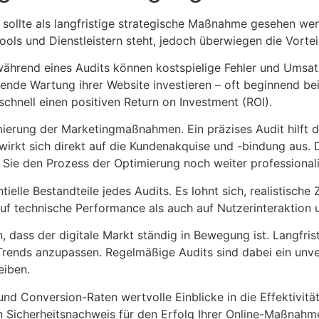
 sollte als langfristige strategische Maßnahme gesehen wer
ls und Dienstleistern steht, jedoch überwiegen die Vorteil
während eines Audits können kostspielige Fehler und Ums
ufende Wartung ihrer Website investieren – oft beginnend 
chnell einen positiven Return on Investment (ROI).
timierung der Marketingmaßnahmen. Ein präzises Audit hilft
irkt sich direkt auf die Kundenakquise und -bindung aus. 
Sie den Prozess der Optimierung noch weiter professionali
lle Bestandteile jedes Audits. Es lohnt sich, realistische 
auf technische Performance als auch auf Nutzerinteraktion
dass der digitale Markt ständig in Bewegung ist. Langfristi
n Trends anzupassen. Regelmäßige Audits sind dabei ein unv
eiben.
nd Conversion-Raten wertvolle Einblicke in die Effektivit
en Sicherheitsnachweis für den Erfolg Ihrer Online-Maßnahm