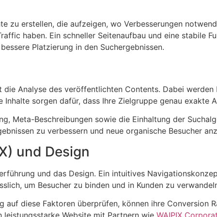
chte zu erstellen, die aufzeigen, wo Verbesserungen notwe
ffic haben. Ein schneller Seitenaufbau und eine stabile Funk
e bessere Platzierung in den Suchergebnissen.
O
t die Analyse des veröffentlichten Contents. Dabei werden 
 Inhalte sorgen dafür, dass Ihre Zielgruppe genau exakte A
ung, Meta-Beschreibungen sowie die Einhaltung der Suchalg
rgebnissen zu verbessern und neue organische Besucher anz
UX) und Design
erführung und das Design. Ein intuitives Navigationskonzept
ässlich, um Besucher zu binden und in Kunden zu verwandel
 auf diese Faktoren überprüfen, können ihre Conversion Rat
ch leistungsstarke Website mit Partnern wie
WAIPIX Corpora