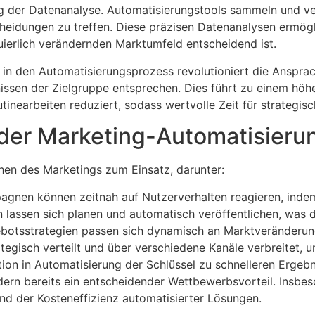
rung der Datenanalyse. Automatisierungstools sammeln und 
heidungen zu treffen. Diese präzisen Datenanalysen ermögl
nuierlich verändernden Marktumfeld entscheidend ist.
KI) in den Automatisierungsprozess revolutioniert die Anspr
rfnissen der Zielgruppe entsprechen. Dies führt zu einem hö
earbeiten reduziert, sodass wertvolle Zeit für strategisc
er Marketing-Automatisieru
hen des Marketings zum Einsatz, darunter:
gnen können zeitnah auf Nutzerverhalten reagieren, indem 
 lassen sich planen und automatisch veröffentlichen, was d
botsstrategien passen sich dynamisch an Marktveränderun
tegisch verteilt und über verschiedene Kanäle verbreitet, u
ion in Automatisierung der Schlüssel zu schnelleren Ergebnis
dern bereits ein entscheidender Wettbewerbsvorteil. Insbes
und der Kosteneffizienz automatisierter Lösungen.