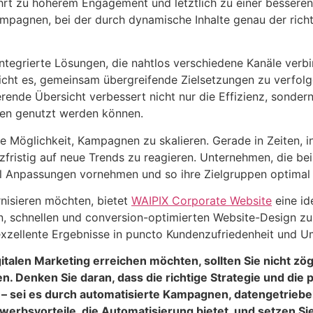
hrt zu höherem Engagement und letztlich zu einer besseren 
Kampagnen, bei der durch dynamische Inhalte genau der rich
tegrierte Lösungen, die nahtlos verschiedene Kanäle verbi
icht es, gemeinsam übergreifende Zielsetzungen zu verfolg
nde Übersicht verbessert nicht nur die Effizienz, sondern l
ten genutzt werden können.
die Möglichkeit, Kampagnen zu skalieren. Gerade in Zeiten, i
kurzfristig auf neue Trends zu reagieren. Unternehmen, die b
l Anpassungen vornehmen und so ihre Zielgruppen optimal 
nisieren möchten, bietet
WAIPIX Corporate Website
eine id
, schnellen und conversion-optimierten Website-Design zu 
 exzellente Ergebnisse in puncto Kundenzufriedenheit und U
italen Marketing erreichen möchten, sollten Sie nicht zö
n. Denken Sie daran, dass die richtige Strategie und d
– sei es durch automatisierte Kampagnen, datengetriebe
werbsvorteile, die Automatisierung bietet, und setzen Si