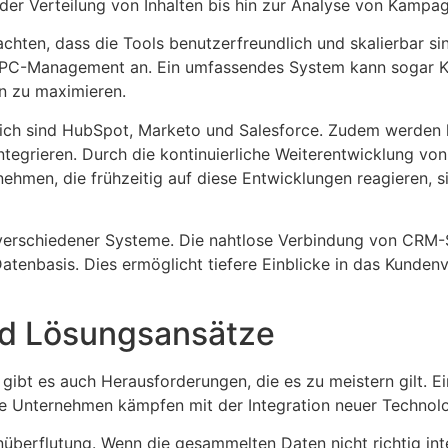
der Verteilung von Inhalten bis hin zur Analyse von Kampa
hten, dass die Tools benutzerfreundlich und skalierbar sin
PPC-Management an. Ein umfassendes System kann sogar KI
en zu maximieren.
eich sind HubSpot, Marketo und Salesforce. Zudem werden h
ntegrieren. Durch die kontinuierliche Weiterentwicklung vo
men, die frühzeitig auf diese Entwicklungen reagieren, sic
on verschiedener Systeme. Die nahtlose Verbindung von CRM
Datenbasis. Dies ermöglicht tiefere Einblicke in das Kundenv
d Lösungsansätze
 gibt es auch Herausforderungen, die es zu meistern gilt. E
 Unternehmen kämpfen mit der Integration neuer Technologi
nüberflutung. Wenn die gesammelten Daten nicht richtig int