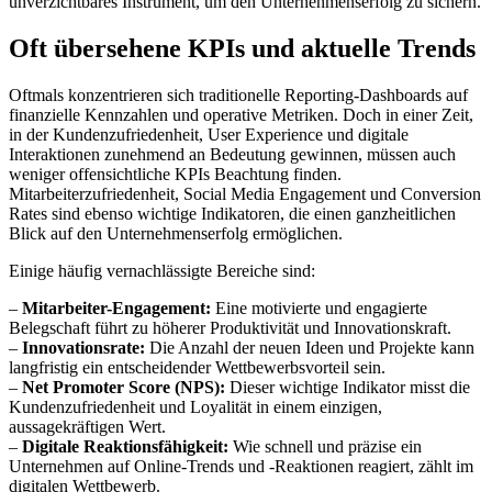
unverzichtbares Instrument, um den Unternehmenserfolg zu sichern.
Oft übersehene KPIs und aktuelle Trends
Oftmals konzentrieren sich traditionelle Reporting-Dashboards auf
finanzielle Kennzahlen und operative Metriken. Doch in einer Zeit,
in der Kundenzufriedenheit, User Experience und digitale
Interaktionen zunehmend an Bedeutung gewinnen, müssen auch
weniger offensichtliche KPIs Beachtung finden.
Mitarbeiterzufriedenheit, Social Media Engagement und Conversion
Rates sind ebenso wichtige Indikatoren, die einen ganzheitlichen
Blick auf den Unternehmenserfolg ermöglichen.
Einige häufig vernachlässigte Bereiche sind:
–
Mitarbeiter-Engagement:
Eine motivierte und engagierte
Belegschaft führt zu höherer Produktivität und Innovationskraft.
–
Innovationsrate:
Die Anzahl der neuen Ideen und Projekte kann
langfristig ein entscheidender Wettbewerbsvorteil sein.
–
Net Promoter Score (NPS):
Dieser wichtige Indikator misst die
Kundenzufriedenheit und Loyalität in einem einzigen,
aussagekräftigen Wert.
–
Digitale Reaktionsfähigkeit:
Wie schnell und präzise ein
Unternehmen auf Online-Trends und -Reaktionen reagiert, zählt im
digitalen Wettbewerb.